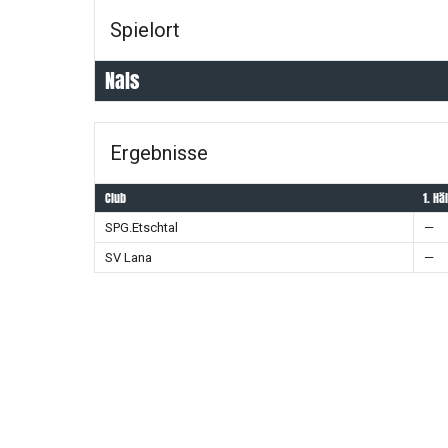
Spielort
Nals
Ergebnisse
Club
1. Hä
SPG.Etschtal
—
SV Lana
—