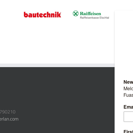
3790210
erlan.com