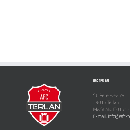
AFC TERLAN
St. Peterweg 79
39018 Terlan
MwSt.Nr.: IT0151
E-mail: info@afc-t