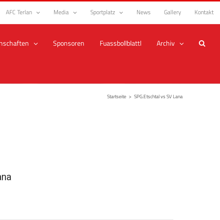
AFC Terlan
Media
Sportplatz
News
Gallery
Kontakt
nschaften
Sponsoren
Fuassbollblattl
Archiv
Startseite
>
SPG.Etschtal vs SV Lana
ana