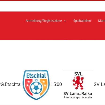
Anmeldung/Registrazione
Spieltabellen
Man
G.Etschtal
15:00
SV L