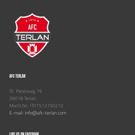
AFC TERLAN
St. Peterweg 79
39018 Terlan
MwSt.Nr.: IT01513790210
E-mail: info@afc-terlan.com
LIKE US ON FACEBOOK