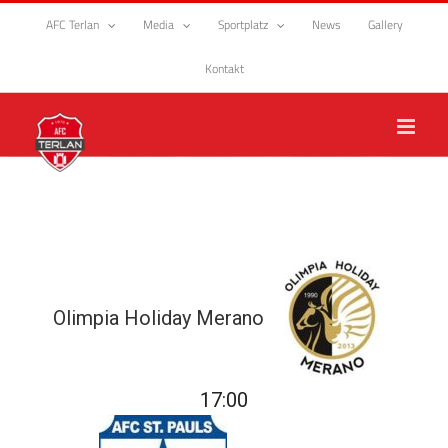
Zum
AFC Terlan
Media
Sportplatz
News
Gallery
Inhalt
springen
Kontakt
Olimpia Holiday Merano
17:00