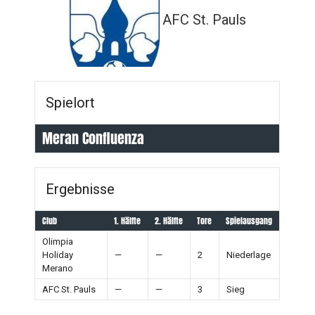
AFC St. Pauls
Spielort
Meran Confluenza
Ergebnisse
Club
1. Hälfte
2. Hälfte
Tore
Spielausgang
Olimpia
Holiday
—
—
2
Niederlage
Merano
AFC St. Pauls
—
—
3
Sieg