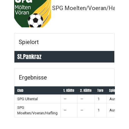
SPG Moelten/Voeran/Hafling
Spielort
St.Pankraz
Ergebnisse
Club
1. Hälfte
2. Hälfte
Tore
Spielausgang
SPG Ultental
—
—
1
Ausgleich
SPG
—
—
1
Ausgleich
Moelten/Voeran/Hafling