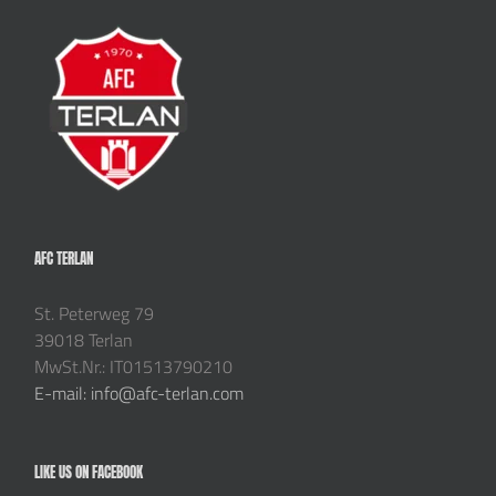
AFC TERLAN
St. Peterweg 79
39018 Terlan
MwSt.Nr.: IT01513790210
E-mail: info@afc-terlan.com
LIKE US ON FACEBOOK