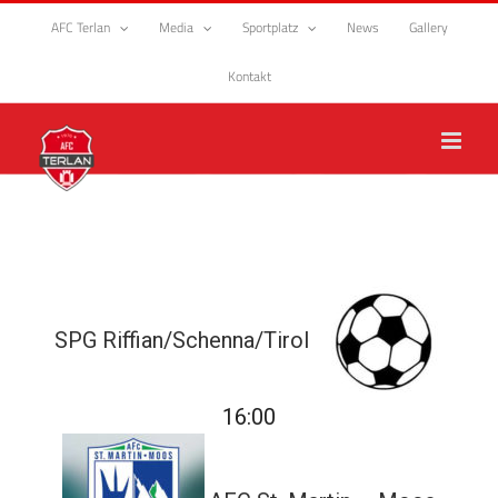
Zum
AFC Terlan
Media
Sportplatz
News
Gallery
Inhalt
springen
Kontakt
SPG Riffian/Schenna/Tirol
16:00