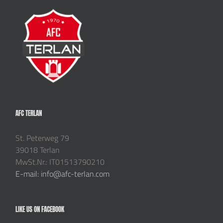
AFC TERLAN
St. Peterweg 79
39018 Terlan
MwSt.Nr.: IT01513790210
E-mail: info@afc-terlan.com
LIKE US ON FACEBOOK