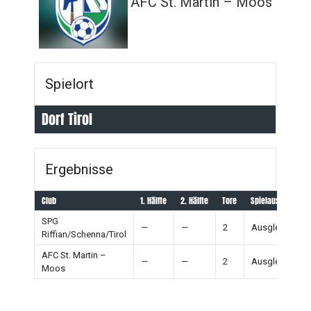
AFC St. Martin – Moos
Spielort
Dorf Tirol
Ergebnisse
Club
1. Hälfte
2. Hälfte
Tore
Spielausgang
SPG
—
—
2
Ausgleich
Riffian/Schenna/Tirol
AFC St. Martin –
—
—
2
Ausgleich
Moos