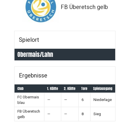
FB Überetsch gelb
Spielort
Obermais/Lahn
Ergebnisse
Club
1. Hälfte
2. Hälfte
Tore
Spielausgang
FC Obermais
—
—
6
Niederlage
blau
FB Überetsch
—
—
8
Sieg
gelb