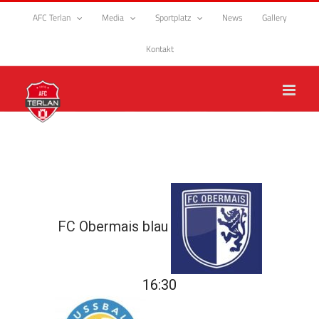
Zum
AFC Terlan
Media
Sportplatz
News
Gallery
Inhalt
springen
Kontakt
FC Obermais blau
16:30