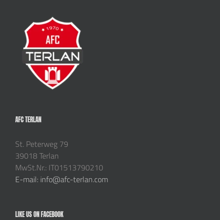
AFC TERLAN
St. Peterweg 79
39018 Terlan
MwSt.Nr.: IT01513790210
E-mail: info@afc-terlan.com
LIKE US ON FACEBOOK