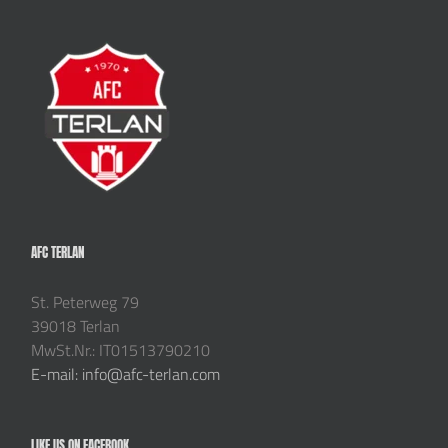
AFC TERLAN
St. Peterweg 79
39018 Terlan
MwSt.Nr.: IT01513790210
E-mail: info@afc-terlan.com
LIKE US ON FACEBOOK