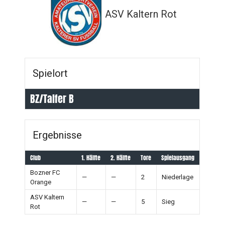
ASV Kaltern Rot
Spielort
BZ/Talfer B
Ergebnisse
Club
1. Hälfte
2. Hälfte
Tore
Spielausgang
Bozner FC
—
—
2
Niederlage
Orange
ASV Kaltern
—
—
5
Sieg
Rot