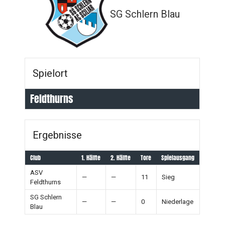
SG Schlern Blau
Spielort
Feldthurns
Ergebnisse
Club
1. Hälfte
2. Hälfte
Tore
Spielausgang
ASV
—
—
11
Sieg
Feldthurns
SG Schlern
—
—
0
Niederlage
Blau