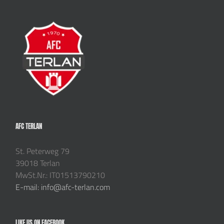
AFC TERLAN
St. Peterweg 79
39018 Terlan
MwSt.Nr.: IT01513790210
E-mail: info@afc-terlan.com
LIKE US ON FACEBOOK