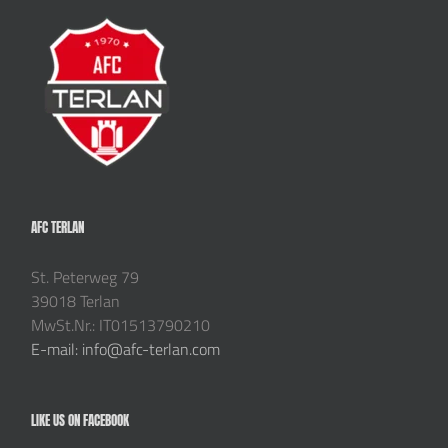
AFC TERLAN
St. Peterweg 79
39018 Terlan
MwSt.Nr.: IT01513790210
E-mail: info@afc-terlan.com
LIKE US ON FACEBOOK