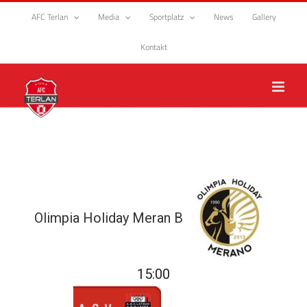
Zum
AFC Terlan
Media
Sportplatz
News
Gallery
Inhalt
springen
Kontakt
Olimpia Holiday Meran B
15:00