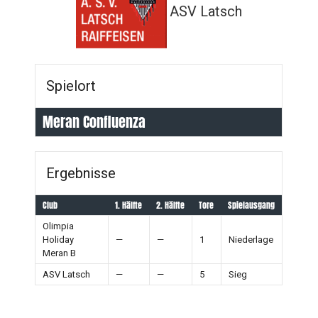
ASV Latsch
Spielort
Meran Confluenza
Ergebnisse
Club
1. Hälfte
2. Hälfte
Tore
Spielausgang
Olimpia
Holiday
—
—
1
Niederlage
Meran B
ASV Latsch
—
—
5
Sieg