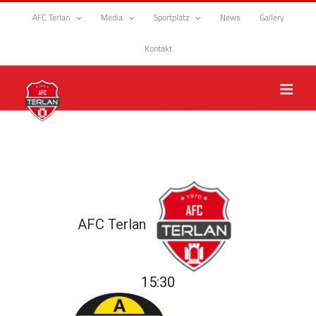
Zum
AFC Terlan
Media
Sportplatz
News
Gallery
Inhalt
springen
Kontakt
AFC Terlan
15:30