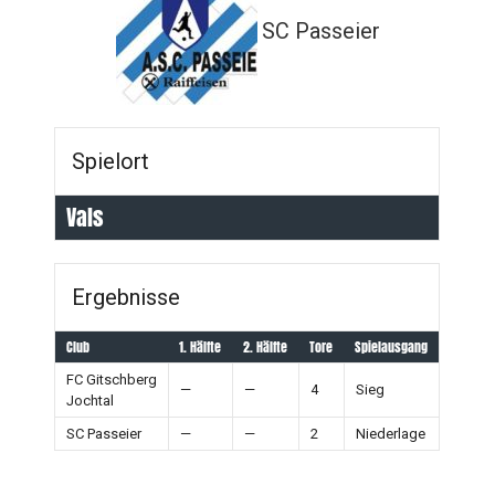
SC Passeier
Spielort
Vals
Ergebnisse
Club
1. Hälfte
2. Hälfte
Tore
Spielausgang
FC Gitschberg
—
—
4
Sieg
Jochtal
SC Passeier
—
—
2
Niederlage