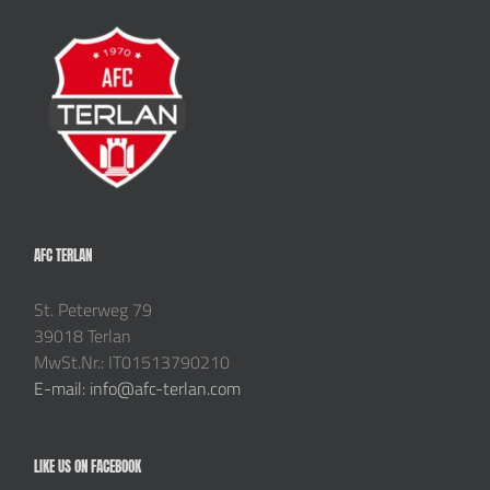
AFC TERLAN
St. Peterweg 79
39018 Terlan
MwSt.Nr.: IT01513790210
E-mail: info@afc-terlan.com
LIKE US ON FACEBOOK