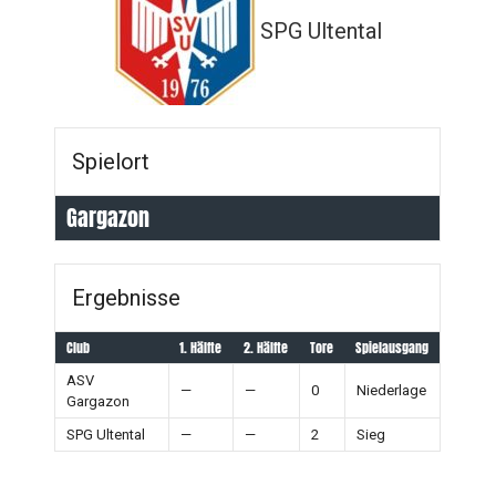
SPG Ultental
Spielort
Gargazon
Ergebnisse
Club
1. Hälfte
2. Hälfte
Tore
Spielausgang
ASV
—
—
0
Niederlage
Gargazon
SPG Ultental
—
—
2
Sieg