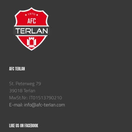
AFC TERLAN
St. Peterweg 79
39018 Terlan
MwSt.Nr.: IT01513790210
E-mail: info@afc-terlan.com
LIKE US ON FACEBOOK