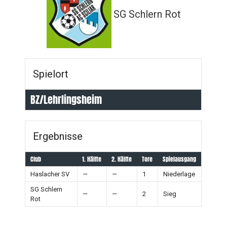
SG Schlern Rot
Spielort
BZ/Lehrlingsheim
Ergebnisse
Club
1. Hälfte
2. Hälfte
Tore
Spielausgang
Haslacher SV
—
—
1
Niederlage
SG Schlern
—
—
2
Sieg
Rot