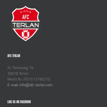
AFC TERLAN
St. Peterweg 79
39018 Terlan
MwSt.Nr.: IT01513790210
E-mail: info@afc-terlan.com
LIKE US ON FACEBOOK