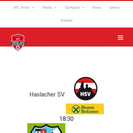
Zum
AFC Terlan
Media
Sportplatz
News
Gallery
Inhalt
springen
Kontakt
Haslacher SV
18:30