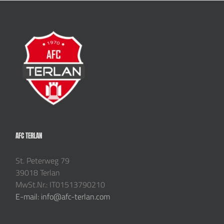
AFC TERLAN
St. Peterweg 79
39018 Terlan
MwSt.Nr.: IT01513790210
E-mail: info@afc-terlan.com