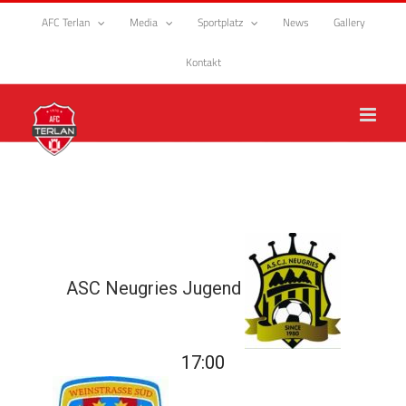
Zum
AFC Terlan
Media
Sportplatz
News
Gallery
Inhalt
springen
Kontakt
ASC Neugries Jugend
17:00