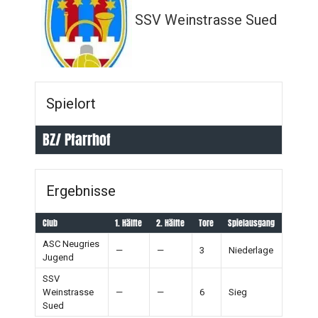
SSV Weinstrasse Sued
Spielort
BZ/ Pfarrhof
Ergebnisse
Club
1. Hälfte
2. Hälfte
Tore
Spielausgang
ASC Neugries
—
—
3
Niederlage
Jugend
SSV
Weinstrasse
—
—
6
Sieg
Sued