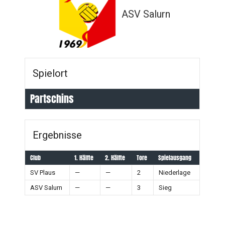
ASV Salurn
Spielort
Partschins
Ergebnisse
Club
1. Hälfte
2. Hälfte
Tore
Spielausgang
SV Plaus
—
—
2
Niederlage
ASV Salurn
—
—
3
Sieg