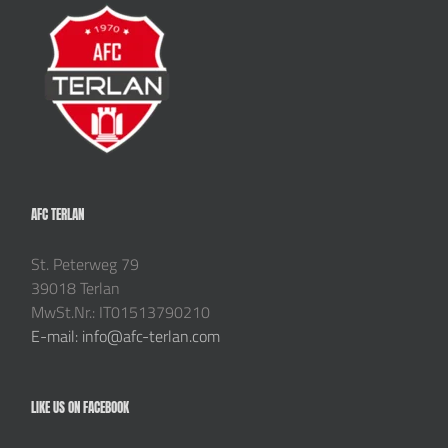
AFC TERLAN
St. Peterweg 79
39018 Terlan
MwSt.Nr.: IT01513790210
E-mail: info@afc-terlan.com
LIKE US ON FACEBOOK