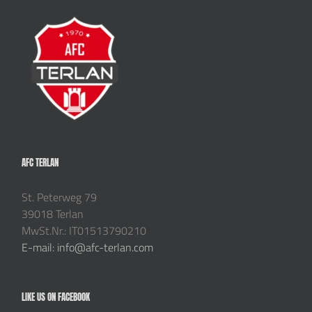
AFC TERLAN
St. Peterweg 79
39018 Terlan
MwSt.Nr.: IT01513790210
E-mail: info@afc-terlan.com
LIKE US ON FACEBOOK