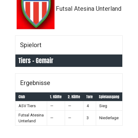
Futsal Atesina Unterland
Spielort
Tiers - Gemair
Ergebnisse
Club
1. Hälfte
2. Hälfte
Tore
Spielausgang
ASV Tiers
—
—
4
Sieg
Futsal Atesina
—
—
3
Niederlage
Unterland