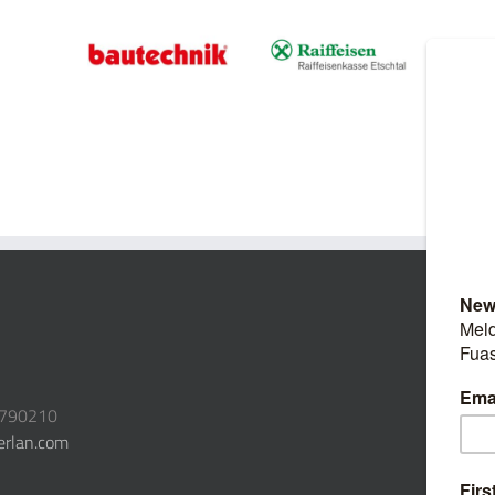
3790210
erlan.com