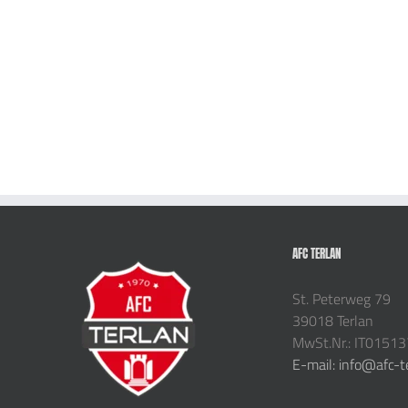
AFC TERLAN
St. Peterweg 79
39018 Terlan
MwSt.Nr.: IT0151
E-mail: info@afc-t