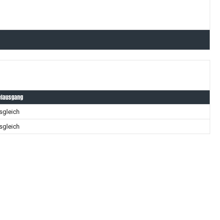
elausgang
sgleich
sgleich