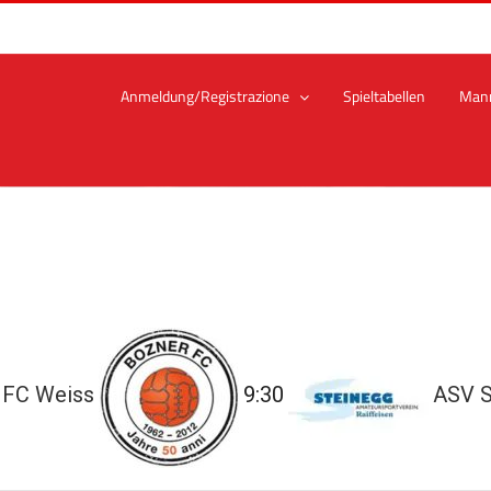
Anmeldung/Registrazione
Spieltabellen
Man
 FC Weiss
9:30
ASV S