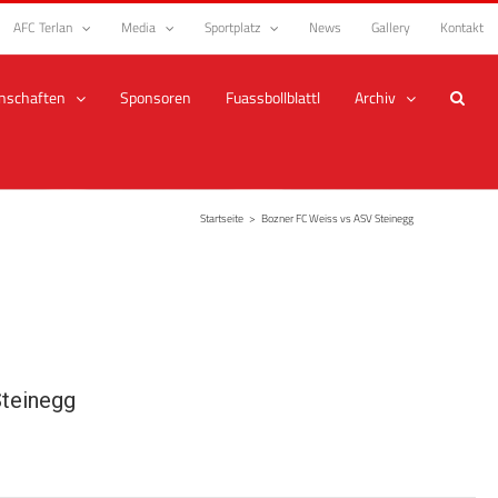
AFC Terlan
Media
Sportplatz
News
Gallery
Kontakt
nschaften
Sponsoren
Fuassbollblattl
Archiv
Startseite
>
Bozner FC Weiss vs ASV Steinegg
teinegg