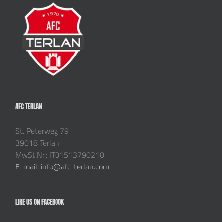
AFC TERLAN
St. Peterweg 79
39018 Terlan
MwSt.Nr.: IT01513790210
E-mail: info@afc-terlan.com
LIKE US ON FACEBOOK