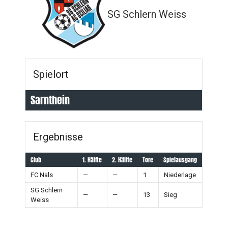
SG Schlern Weiss
Spielort
Sarnthein
Ergebnisse
Club
1. Hälfte
2. Hälfte
Tore
Spielausgang
FC Nals
—
—
1
Niederlage
SG Schlern
—
—
13
Sieg
Weiss