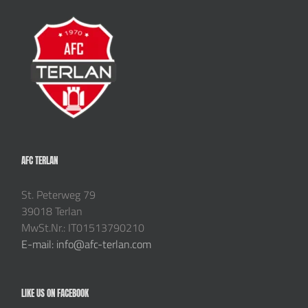
AFC TERLAN
St. Peterweg 79
39018 Terlan
MwSt.Nr.: IT01513790210
E-mail: info@afc-terlan.com
LIKE US ON FACEBOOK