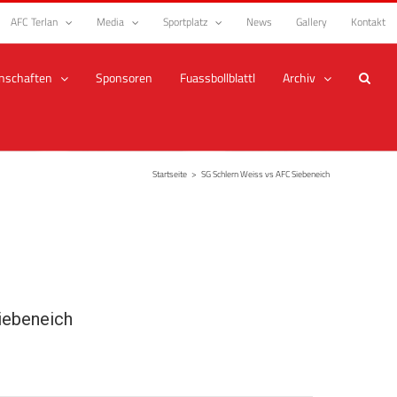
AFC Terlan
Media
Sportplatz
News
Gallery
Kontakt
nschaften
Sponsoren
Fuassbollblattl
Archiv
Startseite
>
SG Schlern Weiss vs AFC Siebeneich
iebeneich