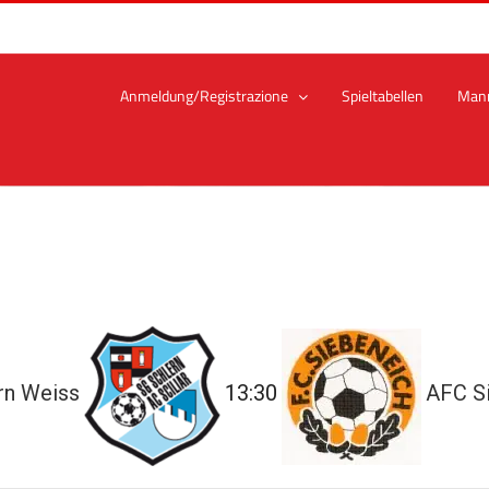
Anmeldung/Registrazione
Spieltabellen
Man
rn Weiss
13:30
AFC S