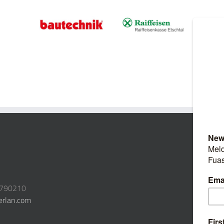
3790210
erlan.com