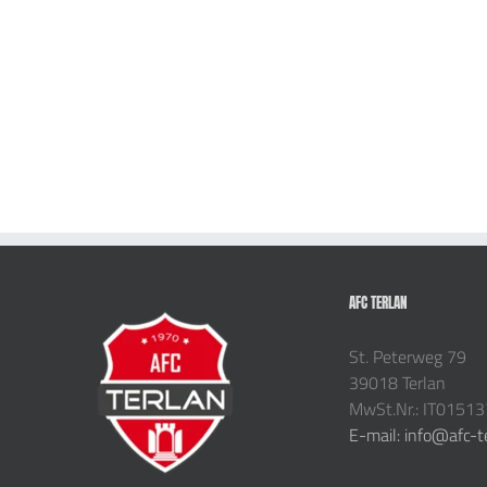
AFC TERLAN
St. Peterweg 79
39018 Terlan
MwSt.Nr.: IT0151
E-mail: info@afc-t