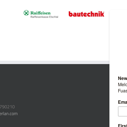
3790210
erlan.com