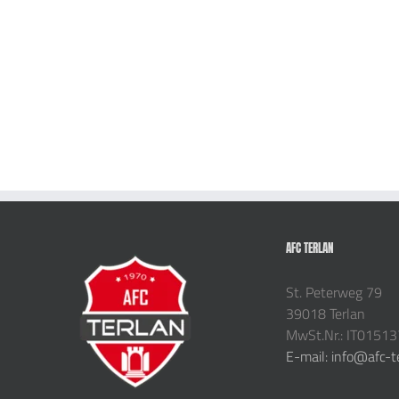
AFC TERLAN
St. Peterweg 79
39018 Terlan
MwSt.Nr.: IT0151
E-mail: info@afc-t