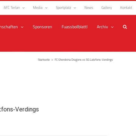
AFC Terlan
Media
Sportplatz
News
Gallery
Kontakt
nschaften
Sponsoren
Fuassbollblattl
Archiv
Startseite
>
FC Gherdeina Dragons vs SG Latzfons-Verdings
zfons-Verdings