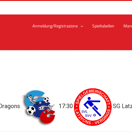
Anmeldung/Registrazione
Spieltabellen
Man
Dragons
17:30
SG Lat