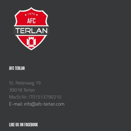
AFC TERLAN
St. Peterweg 79
39018 Terlan
MwSt.Nr.: IT01513790210
E-mail: info@afc-terlan.com
LIKE US ON FACEBOOK