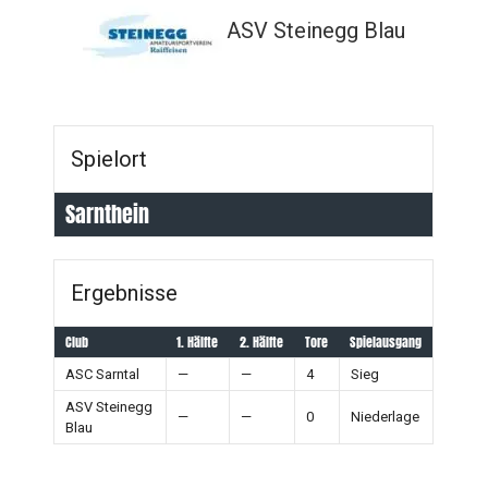
ASV Steinegg Blau
Spielort
Sarnthein
Ergebnisse
Club
1. Hälfte
2. Hälfte
Tore
Spielausgang
ASC Sarntal
—
—
4
Sieg
ASV Steinegg
—
—
0
Niederlage
Blau