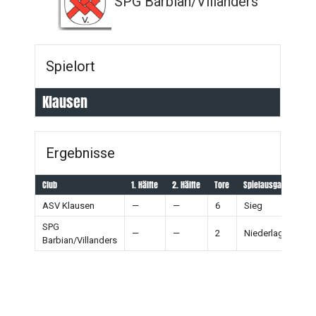
SPG Barbian/Villanders
Spielort
Klausen
Ergebnisse
Club
1. Hälfte
2. Hälfte
Tore
Spielausgang
ASV Klausen
—
—
6
Sieg
SPG
—
—
2
Niederlage
Barbian/Villanders