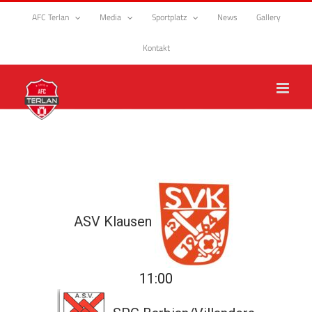
Zum
AFC Terlan
Media
Sportplatz
News
Gallery
Inhalt
springen
Kontakt
ASV Klausen
11:00