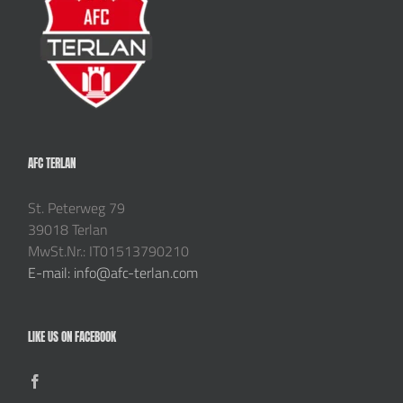
AFC TERLAN
St. Peterweg 79
39018 Terlan
MwSt.Nr.: IT01513790210
E-mail: info@afc-terlan.com
LIKE US ON FACEBOOK