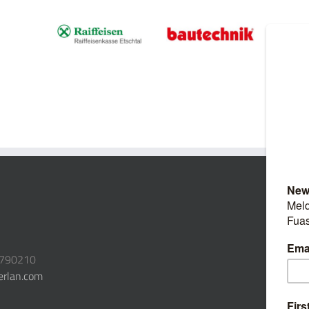
3790210
erlan.com