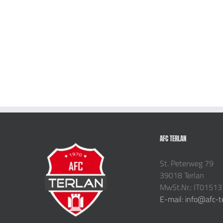
AFC TERLAN
St. Peterweg 79
39018 Terlan
MwSt.Nr.: IT0151
E-mail: info@afc-t