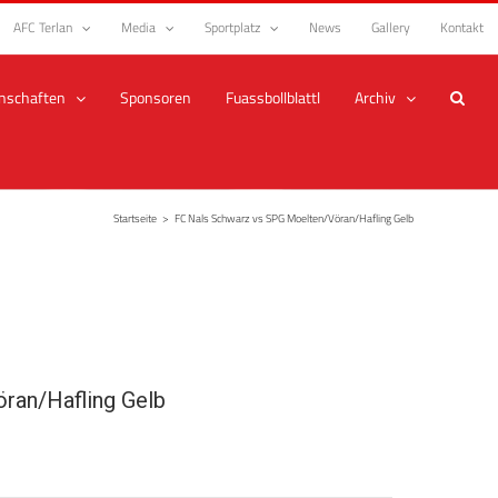
AFC Terlan
Media
Sportplatz
News
Gallery
Kontakt
nschaften
Sponsoren
Fuassbollblattl
Archiv
Startseite
>
FC Nals Schwarz vs SPG Moelten/Vöran/Hafling Gelb
ran/Hafling Gelb