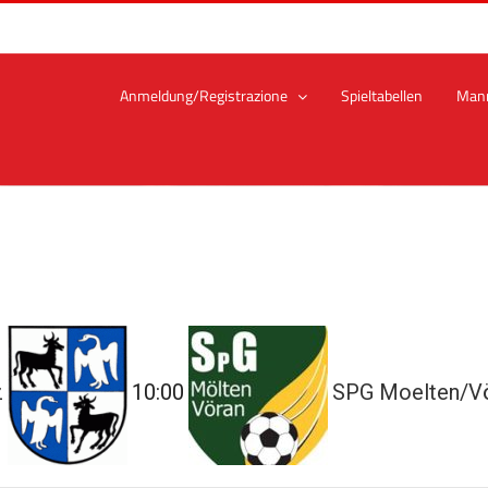
Anmeldung/Registrazione
Spieltabellen
Man
z
10:00
SPG Moelten/Vö