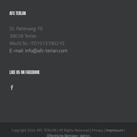
AFC TERLAN
St. Peterweg 79
39018 Terlan
MwSt.Nr.: IT01513790210
E-mail: info@afc-terlan.com
LIKE US ON FACEBOOK
Copyright 2024 AFC TERLAN | All Rights Reserved | Privacy |
Impressum
|
Öffentliche Beiträge
|
Admin