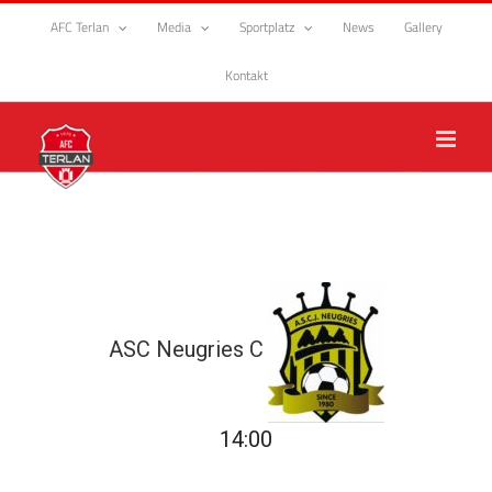
Zum
AFC Terlan
Media
Sportplatz
News
Gallery
Inhalt
springen
Kontakt
ASC Neugries C
14:00