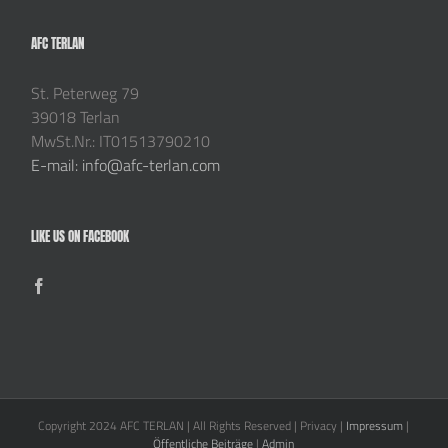
AFC TERLAN
St. Peterweg 79
39018 Terlan
MwSt.Nr.: IT01513790210
E-mail: info@afc-terlan.com
LIKE US ON FACEBOOK
Copyright 2024 AFC TERLAN | All Rights Reserved | Privacy |
Impressum
|
Öffentliche Beiträge
|
Admin