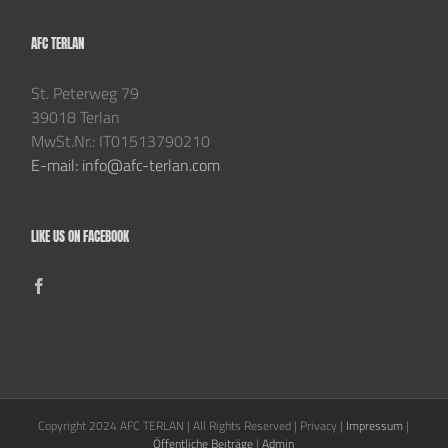
AFC TERLAN
St. Peterweg 79
39018 Terlan
MwSt.Nr.: IT01513790210
E-mail: info@afc-terlan.com
LIKE US ON FACEBOOK
Copyright 2024 AFC TERLAN | All Rights Reserved | Privacy |
Impressum
|
Öffentliche Beiträge
|
Admin