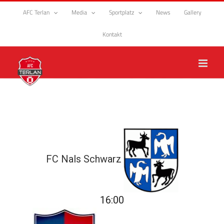
Zum
AFC Terlan
Media
Sportplatz
News
Gallery
Inhalt
springen
Kontakt
FC Nals Schwarz
16:00