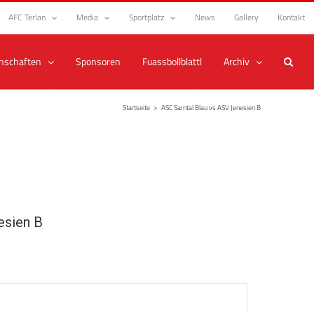
AFC Terlan
Media
Sportplatz
News
Gallery
Kontakt
nschaften
Sponsoren
Fuassbollblattl
Archiv
Startseite
>
ASC Sarntal Blau vs ASV Jenesien B
esien B