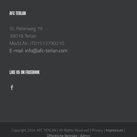
AFC TERLAN
St. Peterweg 79
39018 Terlan
MwSt.Nr.: IT01513790210
E-mail: info@afc-terlan.com
LIKE US ON FACEBOOK
Copyright 2024 AFC TERLAN | All Rights Reserved | Privacy |
Impressum
|
Öffentliche Beiträge
|
Admin