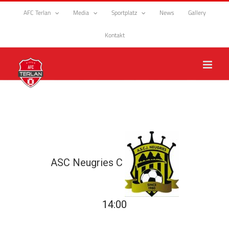
Zum
AFC Terlan
Media
Sportplatz
News
Gallery
Inhalt
springen
Kontakt
ASC Neugries C
14:00