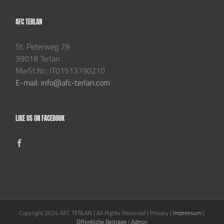
AFC TERLAN
St. Peterweg 79
39018 Terlan
MwSt.Nr.: IT01513790210
E-mail: info@afc-terlan.com
LIKE US ON FACEBOOK
Copyright 2024 AFC TERLAN | All Rights Reserved | Privacy |
Impressum
|
Öffentliche Beiträge
|
Admin