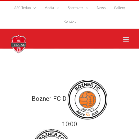
Zum
AFC Terlan
Media
Sportplatz
News
Gallery
Inhalt
springen
Kontakt
Bozner FC D
10:00