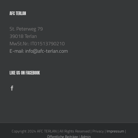
AFC TERLAN
St. Peterweg 79
39018 Terlan
MwSt.Nr.: IT01513790210
E-mail: info@afc-terlan.com
LIKE US ON FACEBOOK
Copyright 2024 AFC TERLAN | All Rights Reserved | Privacy |
Impressum
|
Öffentliche Beiträge
|
Admin