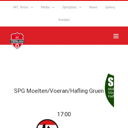
Zum
AFC Terlan
Media
Sportplatz
News
Gallery
Inhalt
springen
Kontakt
SPG Moelten/Voeran/Hafling Gruen
17:00