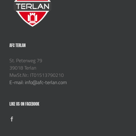
AFC TERLAN
St. Peterweg 79
39018 Terlan
MwSt.Nr.: IT01513790210
E-mail: info@afc-terlan.com
LIKE US ON FACEBOOK