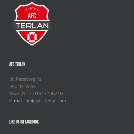
AFC TERLAN
St. Peterweg 79
39018 Terlan
MwSt.Nr.: IT01513790210
E-mail: info@afc-terlan.com
LIKE US ON FACEBOOK