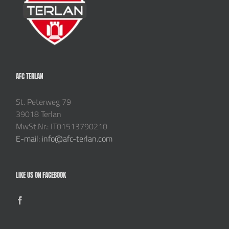
AFC TERLAN
St. Peterweg 79
39018 Terlan
MwSt.Nr.: IT01513790210
E-mail: info@afc-terlan.com
LIKE US ON FACEBOOK