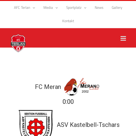
Zum
AFC Terlan
Media
Sportplatz
News
Gallery
Inhalt
springen
Kontakt
FC Meran
0:00
ASV Kastelbell-Tschars