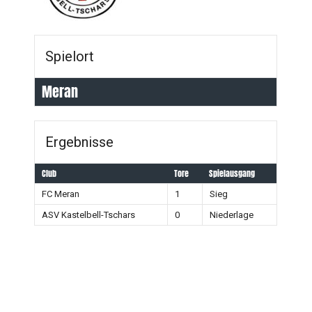
Spielort
Meran
Ergebnisse
Club
Tore
Spielausgang
FC Meran
1
Sieg
ASV Kastelbell-Tschars
0
Niederlage