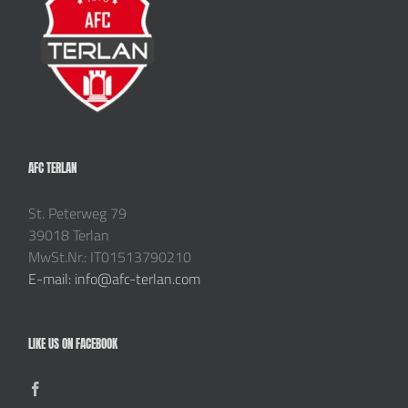
AFC TERLAN
St. Peterweg 79
39018 Terlan
MwSt.Nr.: IT01513790210
E-mail: info@afc-terlan.com
LIKE US ON FACEBOOK