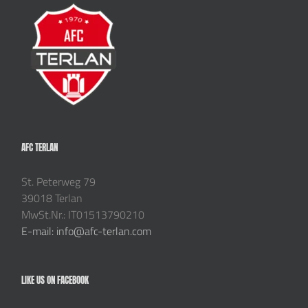
AFC TERLAN
St. Peterweg 79
39018 Terlan
MwSt.Nr.: IT01513790210
E-mail: info@afc-terlan.com
LIKE US ON FACEBOOK