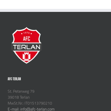
AFC TERLAN
St. Peterweg 79
39018 Terlan
MwSt.Nr.: IT01513790210
E-mail: info@afc-terlan.com