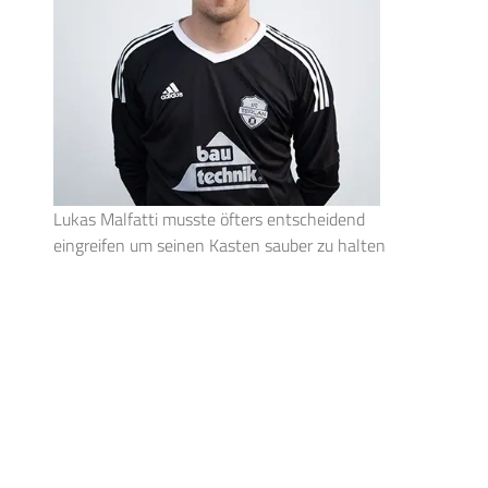
Lukas Malfatti musste öfters entscheidend
eingreifen um seinen Kasten sauber zu halten