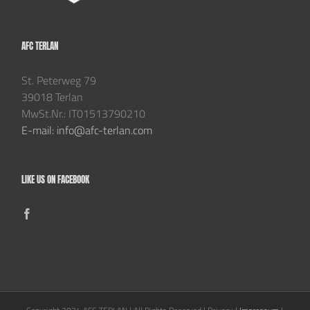
AFC TERLAN
St. Peterweg 79
39018 Terlan
MwSt.Nr.: IT01513790210
E-mail: info@afc-terlan.com
LIKE US ON FACEBOOK