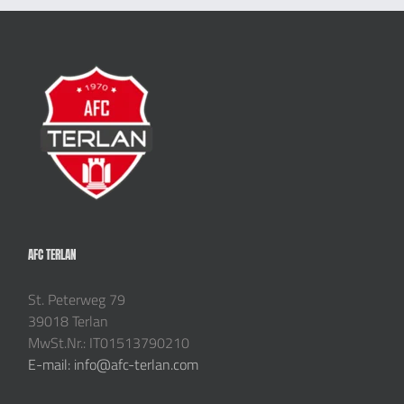
AFC TERLAN
St. Peterweg 79
39018 Terlan
MwSt.Nr.: IT01513790210
E-mail: info@afc-terlan.com