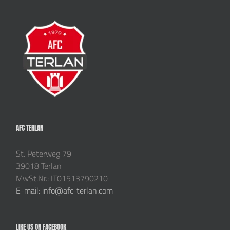
AFC TERLAN
St. Peterweg 79
39018 Terlan
MwSt.Nr.: IT01513790210
E-mail: info@afc-terlan.com
LIKE US ON FACEBOOK