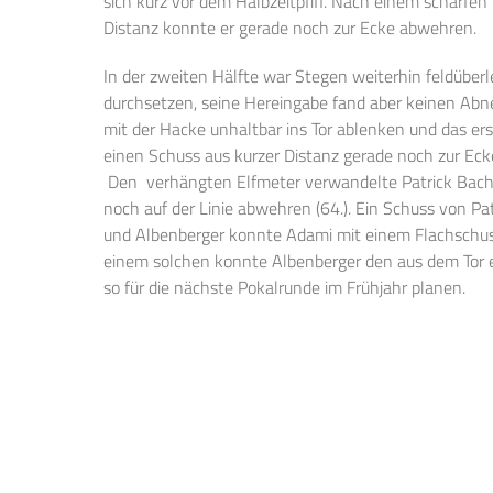
sich kurz vor dem Halbzeitpfiff. Nach einem scharf
Distanz konnte er gerade noch zur Ecke abwehren.
In der zweiten Hälfte war Stegen weiterhin feldüberl
durchsetzen, seine Hereingabe fand aber keinen Abn
mit der Hacke unhaltbar ins Tor ablenken und das er
einen Schuss aus kurzer Distanz gerade noch zur Eck
Den verhängten Elfmeter verwandelte Patrick Bacher
noch auf der Linie abwehren (64.). Ein Schuss von P
und Albenberger konnte Adami mit einem Flachschuss
einem solchen konnte Albenberger den aus dem Tor e
so für die nächste Pokalrunde im Frühjahr planen.