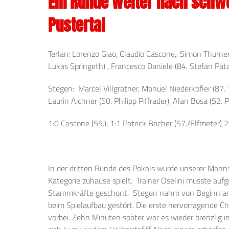
Ein Runde weiter nach schw
Pustertal
Terlan: Lorenzo Giao, Claudio Cascone,, Simon Thurne
Lukas Springeth) , Francesco Daniele (84. Stefan Pat
Stegen: Marcel Villgratner, Manuel Niederkofler (87. 
Laurin Aichner (50. Philipp Piffrader), Alan Bosa (52.
1:0 Cascone (55.), 1:1 Patrick Bacher (57./Elfmeter) 2
In der dritten Runde des Pokals wurde unserer Man
Kategorie zuhause spielt. Trainer Oselini musste auf
Stammkräfte geschont. Stegen nahm von Beginn an da
beim Spielaufbau gestört. Die erste hervorragende C
vorbei. Zehn Minuten später war es wieder brenzlig i