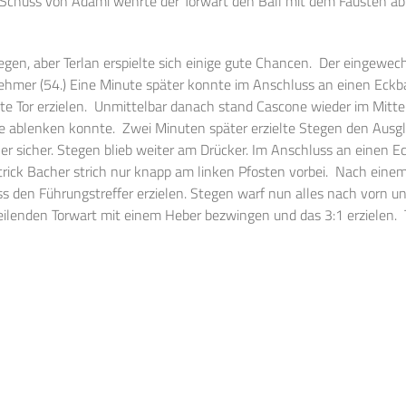
en Schuss von Adami wehrte der Torwart den Ball mit dem Fäusten a
egen, aber Terlan erspielte sich einige gute Chancen. Der eingewec
ehmer (54.) Eine Minute später konnte im Anschluss an einen Eckba
ste Tor erzielen. Unmittelbar danach stand Cascone wieder im Mitte
e ablenken konnte. Zwei Minuten später erzielte Stegen den Ausgl
 sicher. Stegen blieb weiter am Drücker. Im Anschluss an einen Ec
atrick Bacher strich nur knapp am linken Pfosten vorbei. Nach ein
 den Führungstreffer erzielen. Stegen warf nun alles nach vorn un
ilenden Torwart mit einem Heber bezwingen und das 3:1 erzielen. 