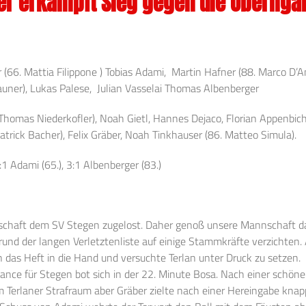
er erkämpft Sieg gegen die Oberli
r (66. Mattia Filippone ) Tobias Adami, Martin Hafner (88. Marco D’
auner), Lukas Palese, Julian Vasselai Thomas Albenberger
Thomas Niederkofler), Noah Gietl, Hannes Dejaco, Florian Appenbichle
 Patrick Bacher), Felix Gräber, Noah Tinkhauser (86. Matteo Simula).
:1 Adami (65.), 3:1 Albenberger (83.)
nschaft dem SV Stegen zugelost. Daher genoß unsere Mannschaft d
grund der langen Verletztenliste auf einige Stammkräfte verzichten
s Heft in die Hand und versuchte Terlan unter Druck zu setzen. D
hance für Stegen bot sich in der 22. Minute Bosa. Nach einer schö
m Terlaner Strafraum aber Gräber zielte nach einer Hereingabe knapp