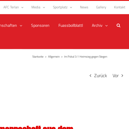
AFC Terlan
Media
Sportplatz
News
Gallery
Kontakt
nschaften
Sponsoren
Fuassbollblattl
Archiv
Startseite
>
Allgemein
>
Im Pokal 3:1 Heimsieg gegen Stegen
Zurück
Vor