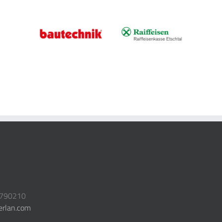
3790210
erlan.com