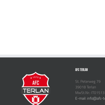
AFC TERLAN
St. Peterweg 79
39018 Terlan
MwSt.Nr.: IT0151
E-mail: info@afc-t