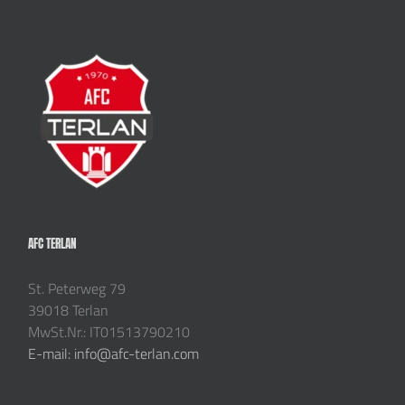
AFC TERLAN
St. Peterweg 79
39018 Terlan
MwSt.Nr.: IT01513790210
E-mail: info@afc-terlan.com