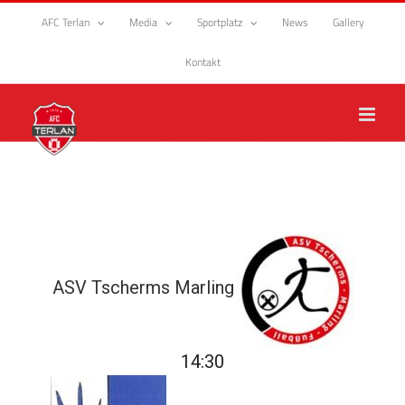
Zum
AFC Terlan
Media
Sportplatz
News
Gallery
Inhalt
springen
Kontakt
ASV Tscherms Marling
14:30