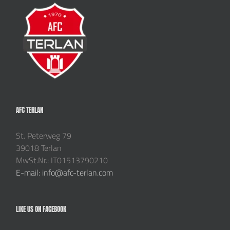
AFC TERLAN
St. Peterweg 79
39018 Terlan
MwSt.Nr.: IT01513790210
E-mail: info@afc-terlan.com
LIKE US ON FACEBOOK