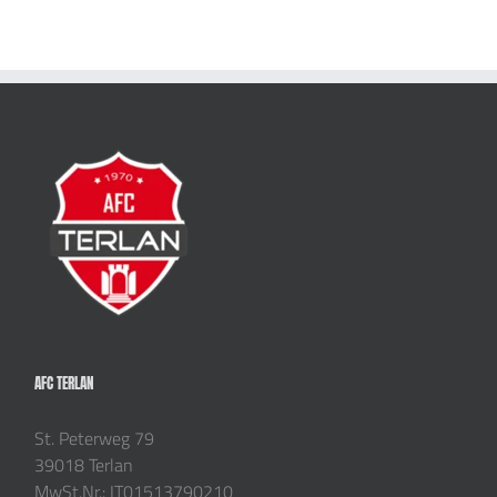
AFC TERLAN
St. Peterweg 79
39018 Terlan
MwSt.Nr.: IT01513790210