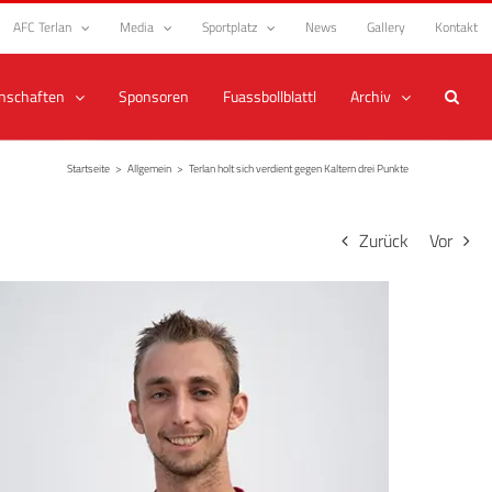
AFC Terlan
Media
Sportplatz
News
Gallery
Kontakt
nschaften
Sponsoren
Fuassbollblattl
Archiv
Startseite
>
Allgemein
>
Terlan holt sich verdient gegen Kaltern drei Punkte
Zurück
Vor