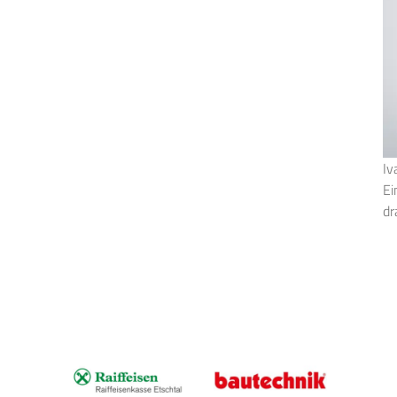
Iv
Ei
dr