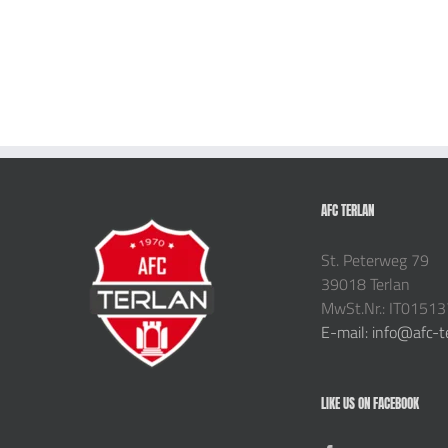
AFC TERLAN
St. Peterweg 79
39018 Terlan
MwSt.Nr.: IT0151
E-mail: info@afc-t
LIKE US ON FACEBOOK