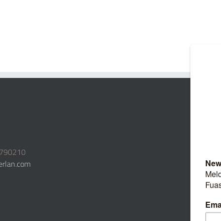
3790210
erlan.com