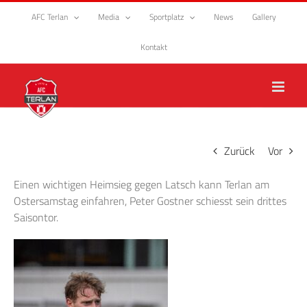
Zum
AFC Terlan
Media
Sportplatz
News
Gallery
Inhalt
springen
Kontakt
Zurück
Vor
Einen wichtigen Heimsieg gegen Latsch kann Terlan am
Ostersamstag einfahren, Peter Gostner schiesst sein drittes
Saisontor.