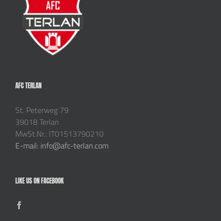
AFC TERLAN
St. Peterweg 79
39018 Terlan
MwSt.Nr.: IT01513790210
E-mail: info@afc-terlan.com
LIKE US ON FACEBOOK