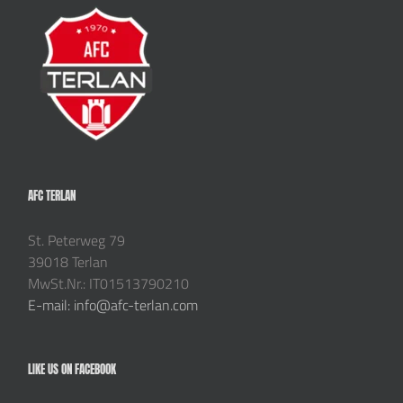
AFC TERLAN
St. Peterweg 79
39018 Terlan
MwSt.Nr.: IT01513790210
E-mail: info@afc-terlan.com
LIKE US ON FACEBOOK